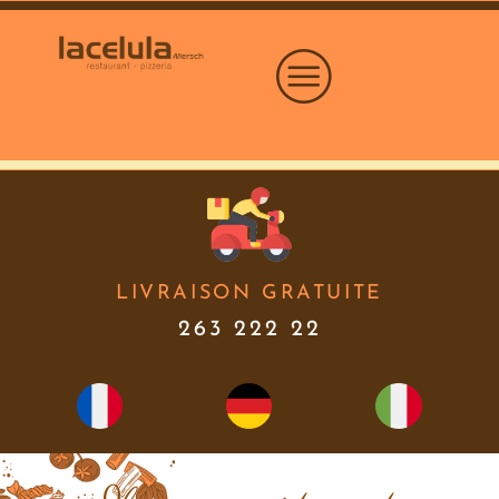
Skip
to
content
LIVRAISON GRATUITE
263 222 22